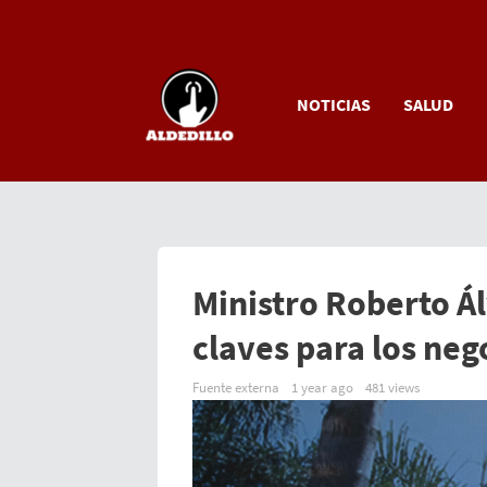
NOTICIAS
SALUD
Ministro Roberto Á
claves para los neg
Fuente externa
1 year ago
481 views