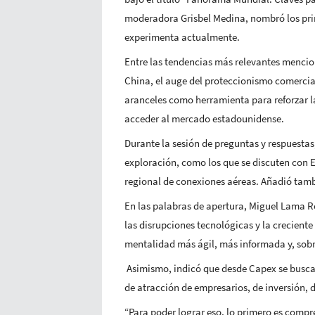
moderadora Grisbel Medina, nombró los pri
experimenta actualmente.
Entre las tendencias más relevantes mencion
China, el auge del proteccionismo comercial
aranceles como herramienta para reforzar la
acceder al mercado estadounidense.
Durante la sesión de preguntas y respuestas
exploración, como los que se discuten con E
regional de conexiones aéreas. Añadió tambi
En las palabras de apertura, Miguel Lama Ro
las disrupciones tecnológicas y la crecient
mentalidad más ágil, más informada y, sobr
Asimismo, indicó que desde Capex se busca p
de atracción de empresarios, de inversión, 
“Para poder lograr eso, lo primero es compr