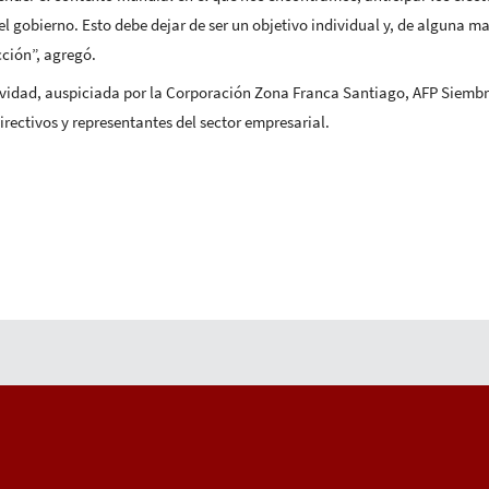
l gobierno. Esto debe dejar de ser un objetivo individual y, de alguna 
cción”, agregó.
ividad, auspiciada por la Corporación Zona Franca Santiago, AFP Siembra
rectivos y representantes del sector empresarial.