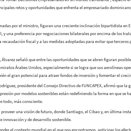
ncipales retos y oportunidades que enfrenta el empresariado dominicano
adas por el ministro, figuran una creciente inclinación bipartidista en E
, y una preferencia por negociaciones bilaterales por encima de los trat
 recaudación fiscal y a las medidas adoptadas para evitar que terceros pa
, Álvarez señaló que entre las oportunidades que se abren figuran posibl
miratos Árabes Unidos, especialmente si se logra que sus aerolíneas opere
én el gran potencial para atraer fondos de inversión y fomentar el crec
dríguez, presidente del Consejo Directivo de FUNCAPEX, afirmó que la geo
e presión por modelos sostenibles están redefiniendo la forma en que se h
e todo, más consciente.
roveer una visión de futuro, donde Santiago, el Cibao y, en última inst
de innovación y de desarrollo sostenible.
ender el contexto mundial en el que nos encontramos, anticipar los efect