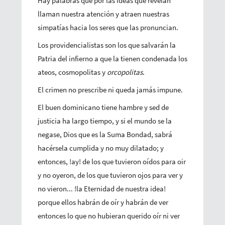
Hay palabras que por las ideas que revelan
llaman nuestra atención y atraen nuestras
simpatías hacia los seres que las pronuncian.
Los providencialistas son los que salvarán la
Patria del infierno a que la tienen condenada los
ateos, cosmopolitas y
orcopolitas
.
El crimen no prescribe ni queda jamás impune.
El buen dominicano tiene hambre y sed de
justicia ha largo tiempo, y si el mundo se la
negase, Dios que es la Suma Bondad, sabrá
hacérsela cumplida y no muy dilatado; y
entonces, !ay! de los que tuvieron oídos para oir
y no oyeron, de los que tuvieron ojos para ver y
no vieron... !la Eternidad de nuestra idea!
porque ellos habrán de oír y habrán de ver
entonces lo que no hubieran querido oír ni ver