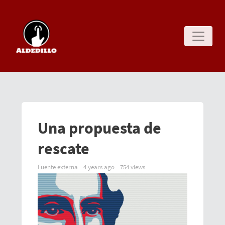
Una propuesta de
rescate
Fuente externa
4 years ago
754 views